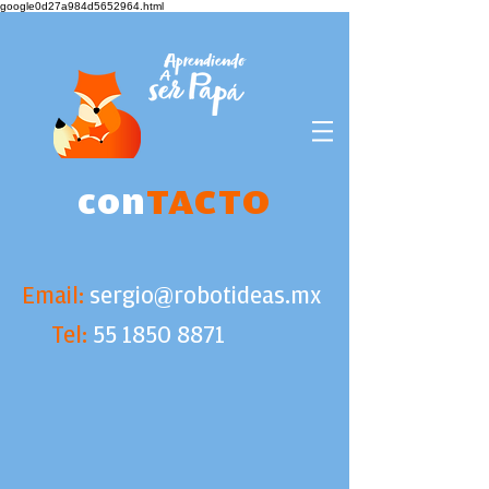
google0d27a984d5652964.html
con
TACTO
Email:
sergio@robotideas.mx
Tel:
55 1850 8871